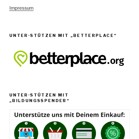
N
Impressum
a
v
i
g
UNTER·STÜTZEN MIT „BETTERPLACE“
a
t
i
o
n
UNTER·STÜTZEN MIT
„BILDUNGSSPENDER“