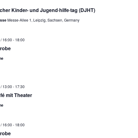
cher Kinder- und Jugend·hilfe·tag (DJHT)
esse
Messe-Allee 1, Leipzig, Sachsen, Germany
/ 16:00
-
18:00
probe
he
/ 13:00
-
17:30
fé mit Theater
he
/ 16:00
-
18:00
probe