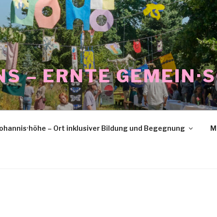
NS – ERNTE GEMEIN·
ohannis·höhe – Ort inklusiver Bildung und Begegnung
M