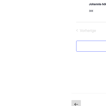
Johannis·hö
30€
Vorherige
Veranstalt
Seitennumm
Vorherige