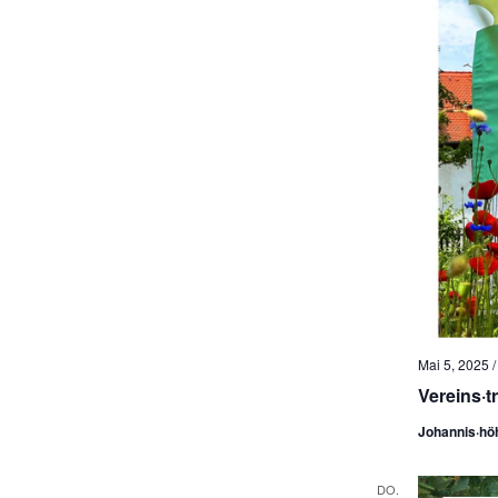
e
n
.
Mai 5, 2025 /
Vereins·t
Johannis·hö
DO.