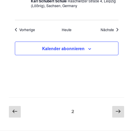
Karl Schubert Schule
Raschwitzer Straße 4, Leipzig
(Lößnig), Sachsen, Germany
Veranstaltungen
Veranstaltu
Vorherige
Heute
Nächste
Kalender abonnieren
Seitennummerierung
Vorherige
Näch
Seite
2
Seite
Seit
der
Beiträge