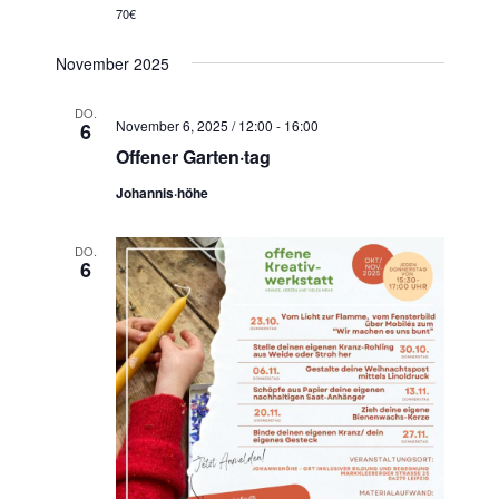
N
70€
a
November 2025
v
i
DO.
g
November 6, 2025 / 12:00
-
16:00
6
Offener Garten·tag
a
t
Johannis·höhe
i
o
DO.
6
n