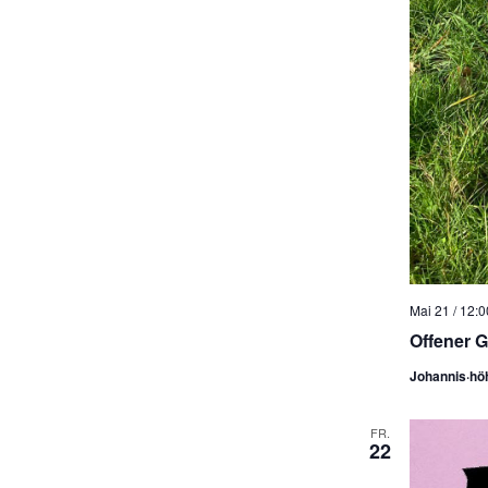
Mai 21 / 12:0
Offener G
Johannis·hö
FR.
22