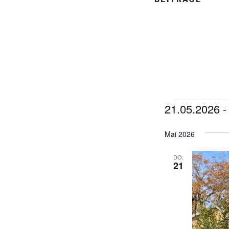
21.05.2026
 -
Veransta
D
Mai 2026
a
t
DO.
u
21
m
w
ä
h
l