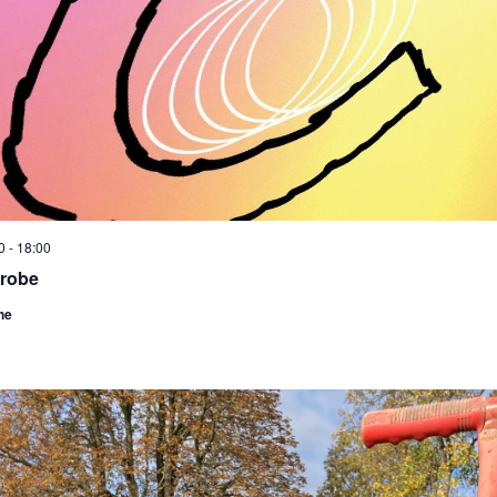
0
-
18:00
probe
he