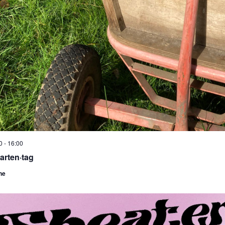
0
-
16:00
arten·tag
he