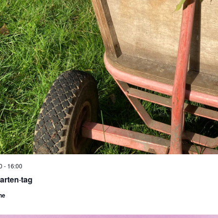
0
-
16:00
arten·tag
he