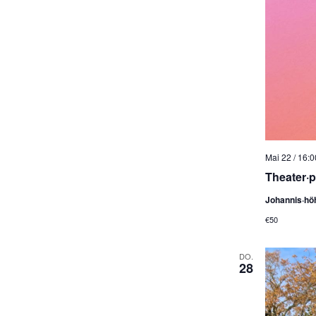
Mai 22 / 16:0
Theater·
Johannis·hö
€50
DO.
28