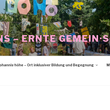
NS – ERNTE GEMEIN·
ohannis·höhe – Ort inklusiver Bildung und Begegnung
M