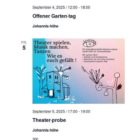
t
c
September 4, 2025 / 12:00
-
18:00
e
h
Offener Garten·tag
n
e
-
Johannis·höhe
u
N
n
a
FR.
d
5
v
A
i
n
g
s
a
t
i
i
c
o
h
n
t
September 5, 2025 / 17:00
-
19:00
e
Theater·probe
n
Johannis·höhe
,
30€