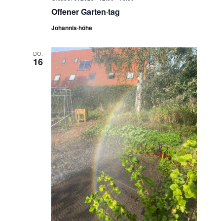
Offener Garten·tag
Johannis·höhe
DO.
16