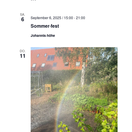
N
a
SA.
v
September 6, 2025 / 15:00
-
21:00
6
i
Sommer·fest
g
Johannis·höhe
a
t
DO.
11
i
o
n