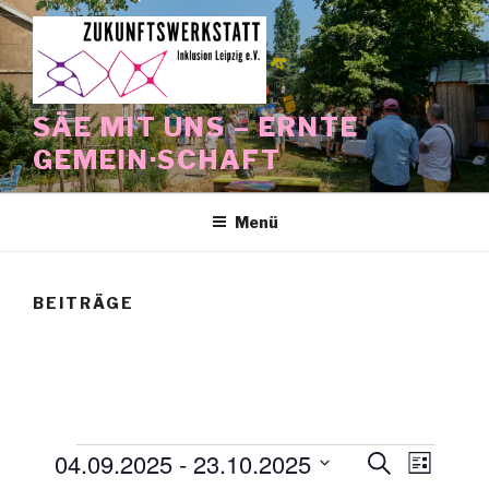
Zum
Inhalt
springen
SÄE MIT UNS – ERNTE
GEMEIN·SCHAFT
Menü
BEITRÄGE
Veranstaltungen
04.09.2025
 - 
23.10.2025
V
V
S
L
u
e