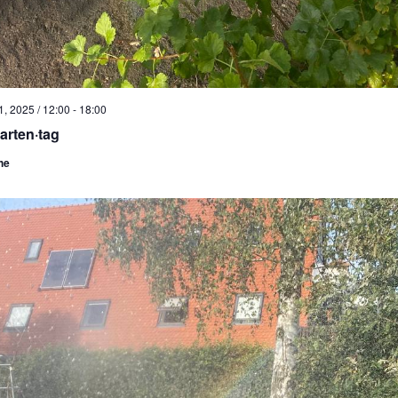
, 2025 / 12:00
-
18:00
arten·tag
he