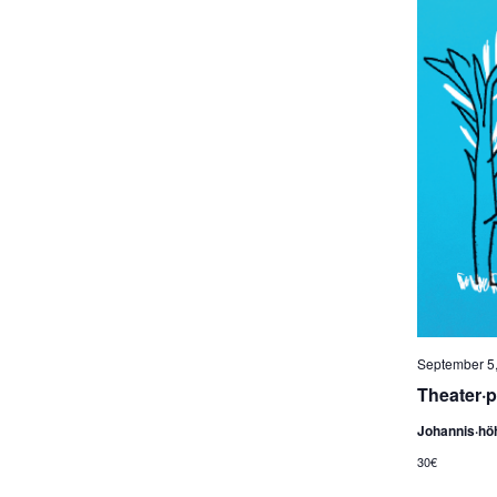
e
n
.
September 5,
Theater·
Johannis·hö
30€