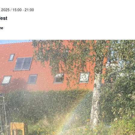
 2025 / 15:00
-
21:00
est
he