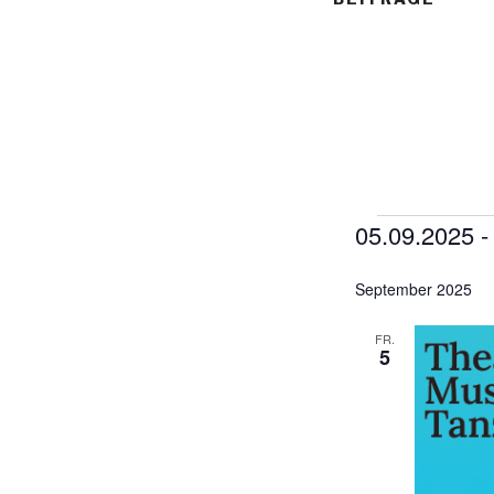
05.09.2025
 -
Veransta
D
September 2025
a
t
FR.
u
5
m
w
ä
h
l