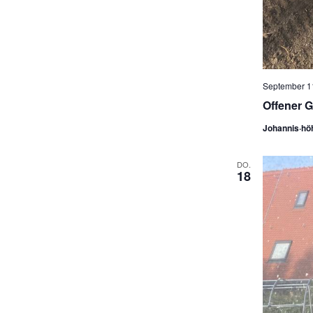
September 11
Offener G
Johannis·hö
DO.
18