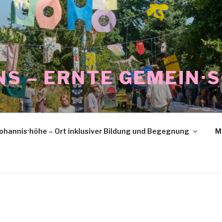
NS – ERNTE GEMEIN·
ohannis·höhe – Ort inklusiver Bildung und Begegnung
M