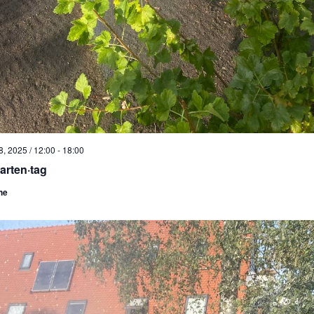
, 2025 / 12:00
-
18:00
arten·tag
he