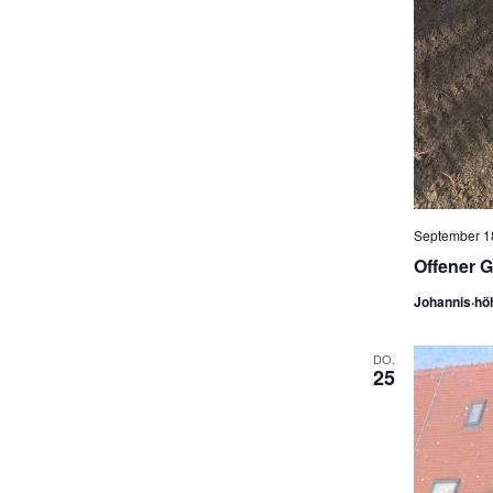
September 18
Offener G
Johannis·hö
DO.
25