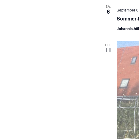
SA.
September 6,
6
Sommer·f
Johannis·hö
DO.
11