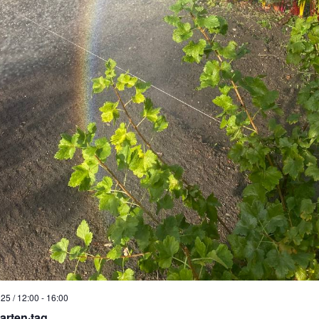
25 / 12:00
-
16:00
arten·tag