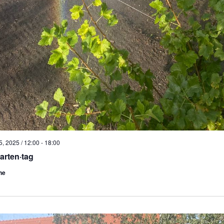
, 2025 / 12:00
-
18:00
arten·tag
he