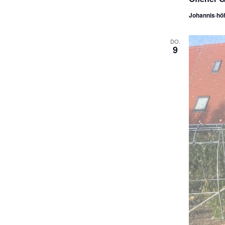
Johannis·hö
DO.
9