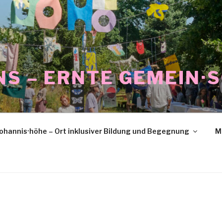
NS – ERNTE GEMEIN·
ohannis·höhe – Ort inklusiver Bildung und Begegnung
M