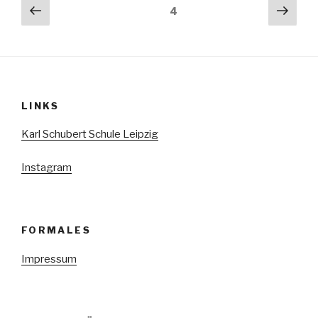
Seitennummerierung
Vorherige
Näch
Seite
4
Seite
Seit
der
Beiträge
LINKS
Karl Schubert Schule Leipzig
Instagram
FORMALES
Impressum