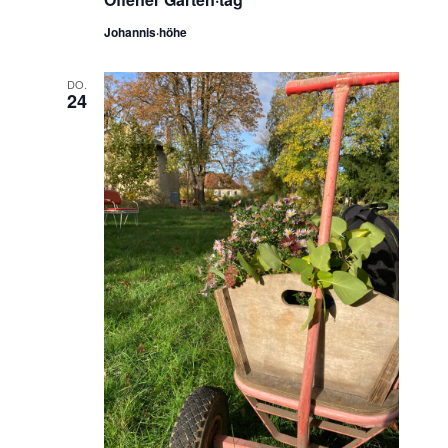
Johannis·höhe
DO.
24