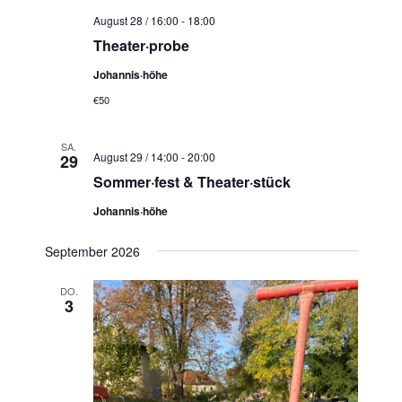
N
August 28 / 16:00
-
18:00
a
Theater·probe
v
Johannis·höhe
i
€50
g
a
SA.
t
August 29 / 14:00
-
20:00
29
i
Sommer·fest & Theater·stück
o
Johannis·höhe
n
September 2026
DO.
3