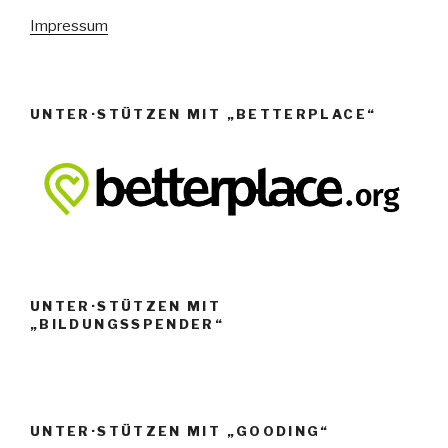
n
Impressum
,
N
a
UNTER·STÜTZEN MIT „BETTERPLACE“
v
i
g
a
t
i
o
UNTER·STÜTZEN MIT
„BILDUNGSSPENDER“
n
UNTER·STÜTZEN MIT „GOODING“