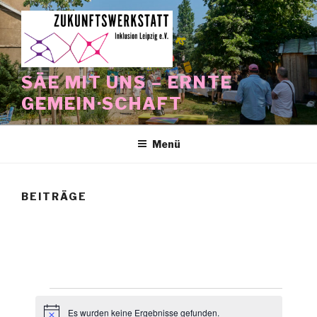
Zum
Inhalt
springen
SÄE MIT UNS – ERNTE
GEMEIN·SCHAFT
Menü
BEITRÄGE
Veranstaltungen
Es wurden keine Ergebnisse gefunden.