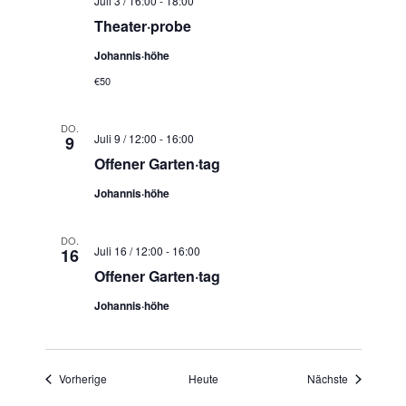
Juli 3 / 16:00
-
18:00
Theater·probe
Johannis·höhe
€50
DO.
Juli 9 / 12:00
-
16:00
9
Offener Garten·tag
Johannis·höhe
DO.
Juli 16 / 12:00
-
16:00
16
Offener Garten·tag
Johannis·höhe
Veranstaltungen
Veranstaltu
Vorherige
Heute
Nächste