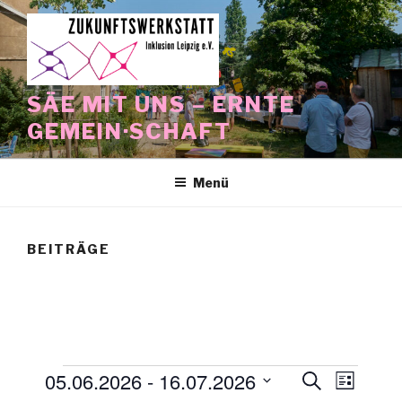
Zum
Inhalt
springen
SÄE MIT UNS – ERNTE
GEMEIN·SCHAFT
Menü
BEITRÄGE
Veranstaltungen
05.06.2026
 - 
16.07.2026
V
V
S
L
u
e