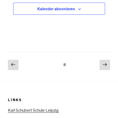
Kalender abonnieren
Seitennummerierung
Vorherige
Näch
Seite
8
Seite
Seit
der
Beiträge
LINKS
Karl Schubert Schule Leipzig