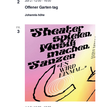
Juli 2 / 12:00
-
16:00
2
Offener Garten·tag
Johannis·höhe
FR.
3