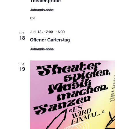
Theater·probe
Johannis·höhe
€50
Juni 18 / 12:00
-
16:00
DO.
18
Offener Garten·tag
Johannis·höhe
FR.
19