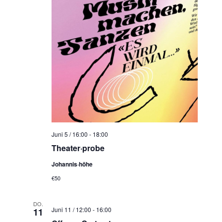
t
c
e
h
n
e
-
u
N
n
a
d
v
A
i
n
g
s
a
t
i
Juni 5 / 16:00
-
18:00
i
c
Theater·probe
o
h
n
Johannis·höhe
t
€50
e
n
DO.
,
Juni 11 / 12:00
-
16:00
11