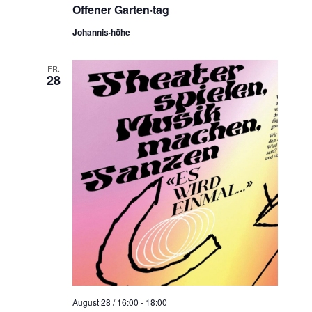
Offener Garten·tag
Johannis·höhe
FR.
28
August 28 / 16:00
-
18:00