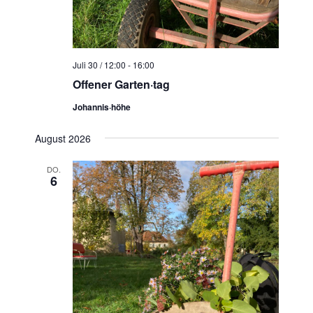
N
a
v
i
Juli 30 / 12:00
-
16:00
g
Offener Garten·tag
a
Johannis·höhe
t
i
August 2026
o
DO.
n
6