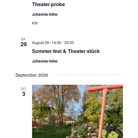
Theater·probe
Johannis·höhe
€50
SA.
August 29 / 14:00
-
20:00
29
Sommer·fest & Theater·stück
Johannis·höhe
September 2026
DO.
3