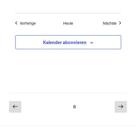
Veranstaltungen
Veranstaltu
Vorherige
Heute
Nächste
Kalender abonnieren
Seitennummerierung
Vorherige
Näch
Seite
8
Seite
Seit
der
Beiträge