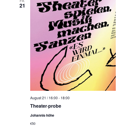
FR.
21
August 21 / 16:00
-
18:00
Theater·probe
Johannis·höhe
€50