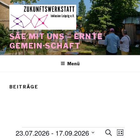
Zum
Inhalt
springen
SÄE MIT UNS – ERNTE
GEMEIN·SCHAFT
Menü
BEITRÄGE
Veranstaltungen
23.07.2026
 - 
17.09.2026
V
V
S
L
u
e