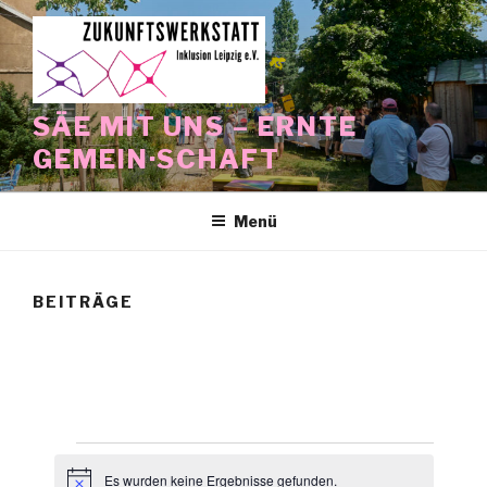
Zum
Inhalt
springen
SÄE MIT UNS – ERNTE
GEMEIN·SCHAFT
Menü
BEITRÄGE
Veranstaltungen
Es wurden keine Ergebnisse gefunden.