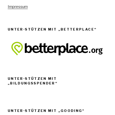
n
Impressum
,
N
a
UNTER·STÜTZEN MIT „BETTERPLACE“
v
i
g
a
t
i
o
UNTER·STÜTZEN MIT
„BILDUNGSSPENDER“
n
UNTER·STÜTZEN MIT „GOODING“