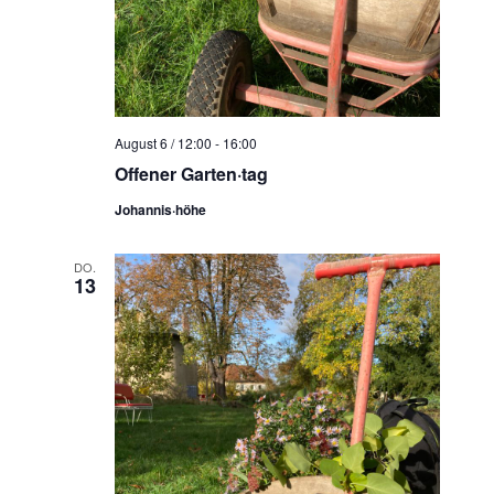
N
a
v
i
g
August 6 / 12:00
-
16:00
a
Offener Garten·tag
t
Johannis·höhe
i
o
DO.
n
13