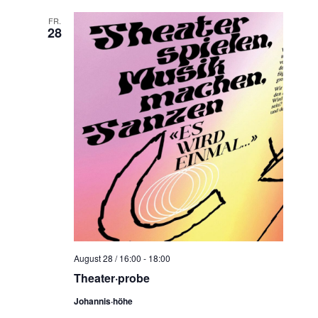
FR.
28
August 28 / 16:00
-
18:00
Theater·probe
Johannis·höhe