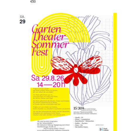
€50
SA.
29