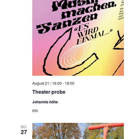
August 21 / 16:00
-
18:00
Theater·probe
Johannis·höhe
€50
DO.
27