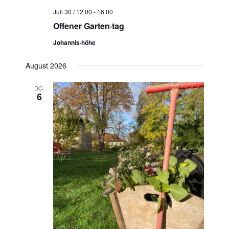
t
c
Juli 30 / 12:00
-
16:00
e
h
Offener Garten·tag
n
e
-
Johannis·höhe
u
N
n
a
August 2026
d
v
A
DO.
i
6
n
g
s
a
t
i
i
c
o
h
n
t
e
n
,