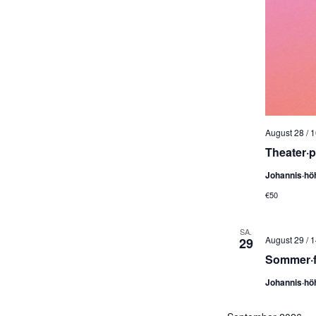
August 28 / 
Theater·
Johannis·hö
€50
SA.
August 29 / 
29
Sommer·f
Johannis·hö