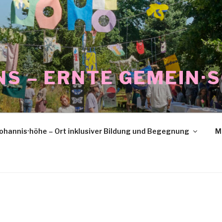
NS – ERNTE GEMEIN·
ohannis·höhe – Ort inklusiver Bildung und Begegnung
M