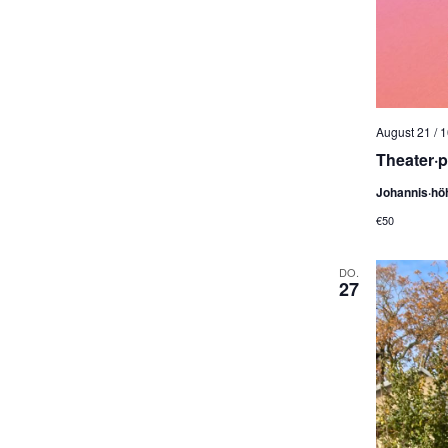
August 21 / 
Theater·
Johannis·hö
€50
DO.
27