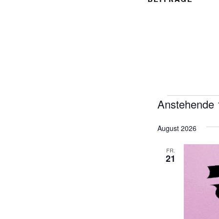
Anstehende
Veransta
D
August 2026
a
t
FR.
u
21
m
w
ä
h
l