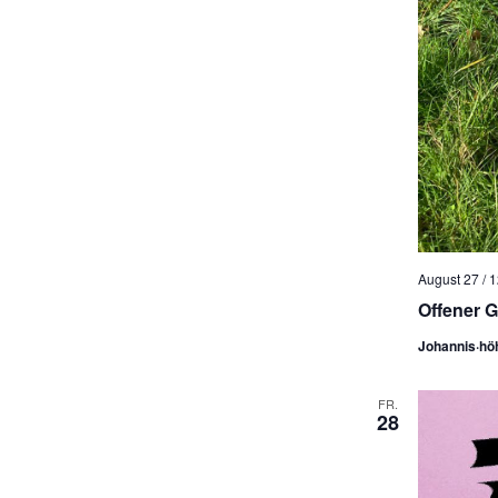
August 27 / 
Offener G
Johannis·hö
FR.
28