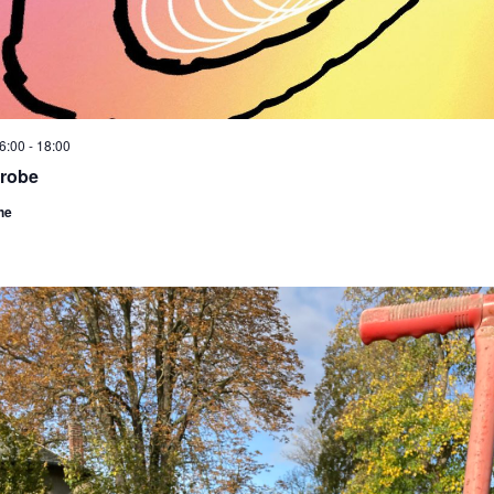
16:00
-
18:00
probe
he