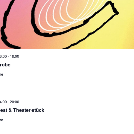
16:00
-
18:00
probe
he
14:00
-
20:00
est & Theater·stück
he