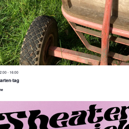
12:00
-
16:00
arten·tag
he