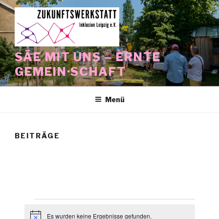
Zum
Inhalt
springen
SÄE MIT UNS – ERNTE
GEMEIN·SCHAFT
Menü
BEITRÄGE
Veranstaltungen
Es wurden keine Ergebnisse gefunden.