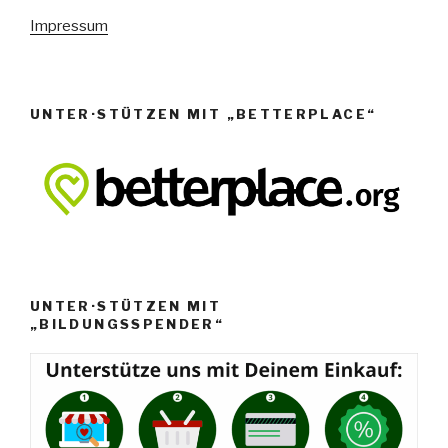
n
Impressum
,
N
a
UNTER·STÜTZEN MIT „BETTERPLACE“
v
i
g
a
t
i
o
UNTER·STÜTZEN MIT
„BILDUNGSSPENDER“
n