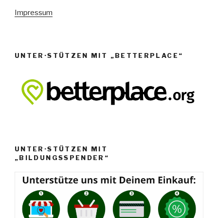
n
Impressum
,
N
a
UNTER·STÜTZEN MIT „BETTERPLACE“
v
i
g
a
t
i
o
UNTER·STÜTZEN MIT
„BILDUNGSSPENDER“
n