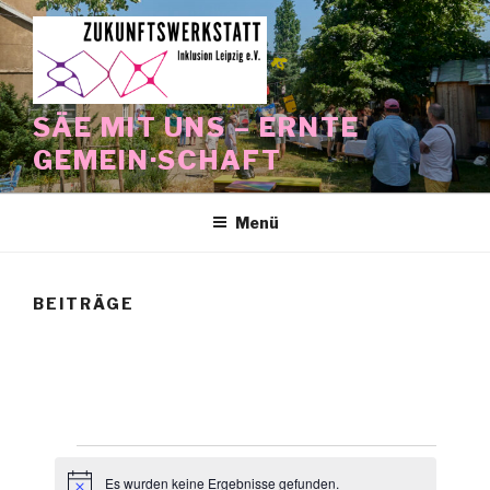
Zum
Inhalt
springen
SÄE MIT UNS – ERNTE
GEMEIN·SCHAFT
Menü
BEITRÄGE
Veranstaltungen
Es wurden keine Ergebnisse gefunden.