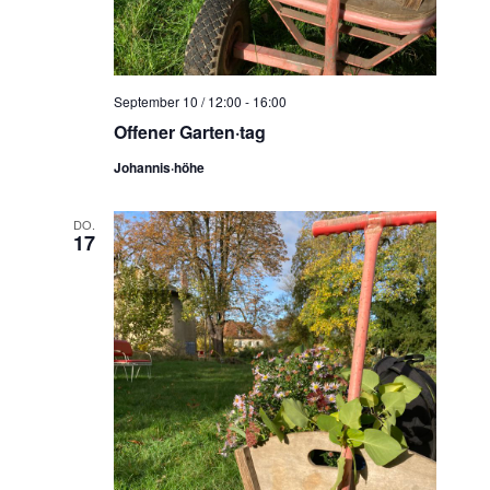
N
a
v
i
September 10 / 12:00
-
16:00
g
Offener Garten·tag
a
Johannis·höhe
t
i
DO.
17
o
n