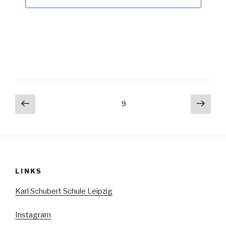
Seitennummerierung
Vorherige
Näch
Seite
9
Seite
Seit
der
Beiträge
LINKS
Karl Schubert Schule Leipzig
Instagram