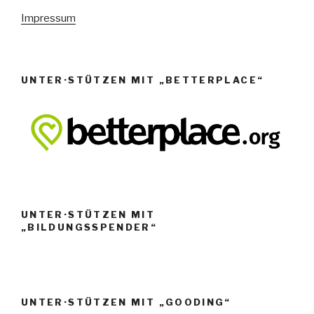
n
Impressum
,
N
a
UNTER·STÜTZEN MIT „BETTERPLACE“
v
i
g
a
t
i
o
UNTER·STÜTZEN MIT
„BILDUNGSSPENDER“
n
UNTER·STÜTZEN MIT „GOODING“