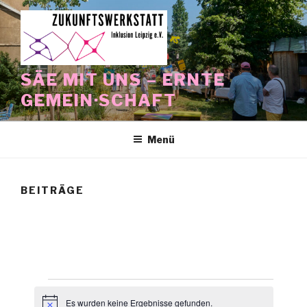
Zum
Inhalt
springen
SÄE MIT UNS – ERNTE
GEMEIN·SCHAFT
Menü
BEITRÄGE
Veranstaltungen
Es wurden keine Ergebnisse gefunden.