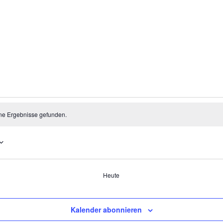
ltungen
ne Ergebnisse gefunden.
Heute
ungen
Kalender abonnieren