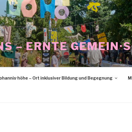
NS – ERNTE GEMEIN·
ohannis·höhe – Ort inklusiver Bildung und Begegnung
M