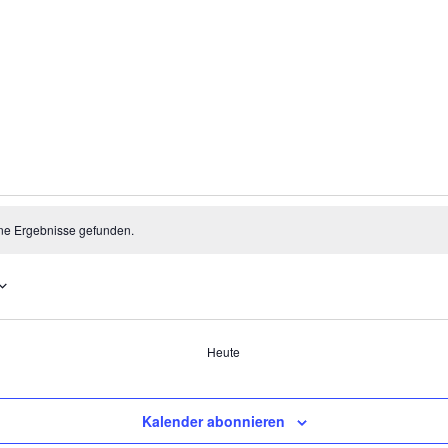
ltungen
ne Ergebnisse gefunden.
Heute
ungen
Kalender abonnieren