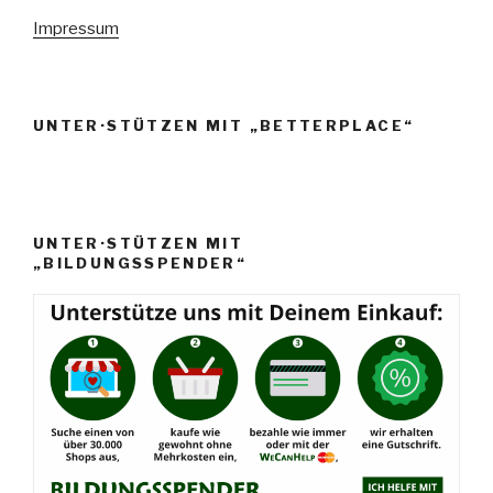
n
Impressum
,
N
a
UNTER·STÜTZEN MIT „BETTERPLACE“
v
i
g
a
UNTER·STÜTZEN MIT
„BILDUNGSSPENDER“
t
i
o
n