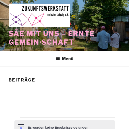
Zum
Inhalt
springen
SÄE MIT UNS – ERNTE
GEMEIN·SCHAFT
Menü
BEITRÄGE
Veranstaltungen
Es wurden keine Ergebnisse gefunden.