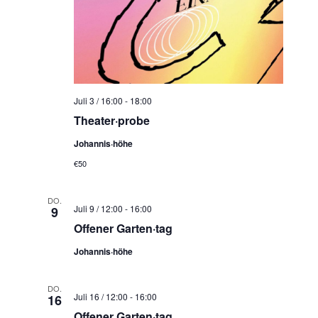
N
a
v
i
g
a
Juli 3 / 16:00
-
18:00
Theater·probe
t
i
Johannis·höhe
o
€50
n
DO.
Juli 9 / 12:00
-
16:00
9
Offener Garten·tag
Johannis·höhe
DO.
Juli 16 / 12:00
-
16:00
16
Offener Garten·tag