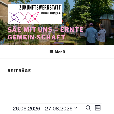
Zum
Inhalt
springen
SÄE MIT UNS – ERNTE
GEMEIN·SCHAFT
Menü
BEITRÄGE
Veranstaltungen
26.06.2026
 - 
27.08.2026
V
V
S
L
u
e