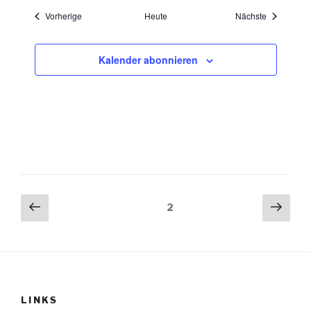
Veranstaltungen
Veranstaltu
Vorherige
Heute
Nächste
Kalender abonnieren
Seitennummerierung
Vorherige
Näch
Seite
2
Seite
Seit
der
Beiträge
LINKS