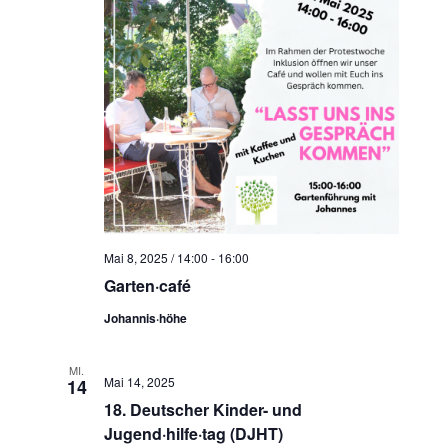
t
c
e
h
n
e
-
u
N
n
a
d
v
A
i
n
g
s
a
t
i
Mai 8, 2025 / 14:00
-
16:00
i
c
Garten·café
o
h
Johannis·höhe
n
t
e
MI.
Mai 14, 2025
14
n
18. Deutscher Kinder- und
,
Jugend·hilfe·tag (DJHT)