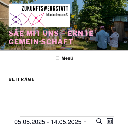
Zum
Inhalt
springen
SÄE MIT UNS – ERNTE
GEMEIN·SCHAFT
Menü
BEITRÄGE
Veranstaltungen
05.05.2025
 - 
14.05.2025
V
V
S
L
u
e