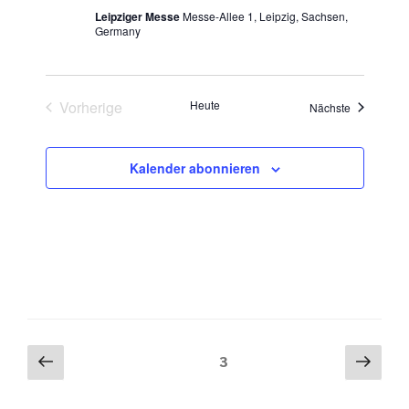
N
Leipziger Messe
Messe-Allee 1, Leipzig, Sachsen,
a
Germany
v
i
g
Vorherige
Heute
Veranstaltu
Nächste
Veranstaltungen
a
t
Kalender abonnieren
i
o
n
Seitennummerierung
Vorherige
Näch
Seite
3
Seite
Seit
der
Beiträge