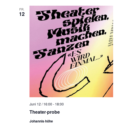
FR.
12
Juni 12 / 16:00
-
18:00
Theater·probe
Johannis·höhe