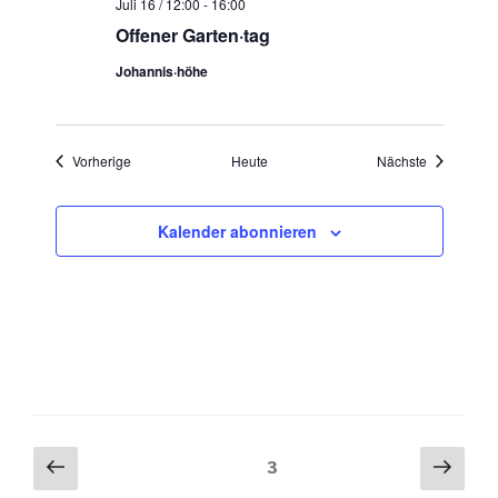
Juli 16 / 12:00
-
16:00
Offener Garten·tag
Johannis·höhe
Veranstaltungen
Veranstaltu
Vorherige
Heute
Nächste
Kalender abonnieren
Seitennummerierung
Vorherige
Näch
Seite
3
Seite
Seit
der