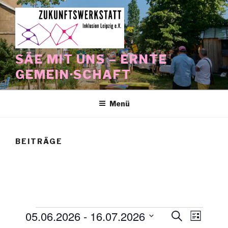
Zum
Inhalt
springen
SÄE MIT UNS – ERNTE
GEMEIN·SCHAFT
Menü
BEITRÄGE
Veranstaltungen
05.06.2026
 - 
16.07.2026
V
V
S
L
u
e