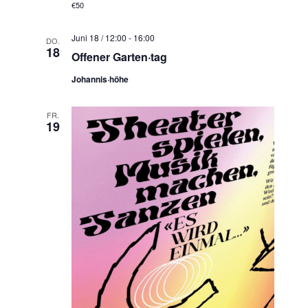
€50
Juni 18 / 12:00
-
16:00
DO.
18
Offener Garten·tag
Johannis·höhe
FR.
19