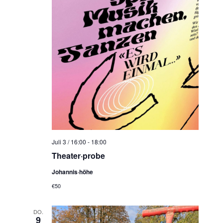
Juli 3 / 16:00
-
18:00
Theater·probe
Johannis·höhe
€50
DO.
9