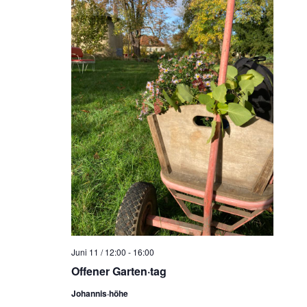
N
a
v
i
g
a
t
i
o
n
Juni 11 / 12:00
-
16:00
Offener Garten·tag
Johannis·höhe