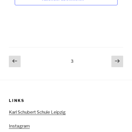
Seitennummerierung
Vorherige
Näch
Seite
3
Seite
Seit
der
Beiträge
LINKS
Karl Schubert Schule Leipzig
Instagram