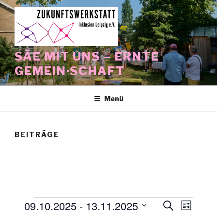
Zum
Inhalt
springen
SÄE MIT UNS – ERNTE
GEMEIN·SCHAFT
Menü
BEITRÄGE
Veranstaltungen
09.10.2025
 - 
13.11.2025
V
V
S
L
u
e