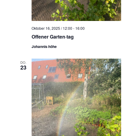
N
a
v
i
Oktober 16, 2025 / 12:00
-
16:00
g
Offener Garten·tag
a
Johannis·höhe
t
i
DO.
23
o
n