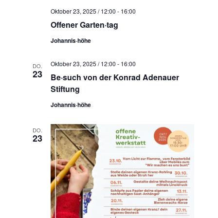
t
c
Oktober 23, 2025 / 12:00
-
16:00
e
h
Offener Garten·tag
n
e
-
Johannis·höhe
u
N
n
a
Oktober 23, 2025 / 12:00
-
16:00
DO.
d
23
v
Be·such von der Konrad Adenauer
A
i
Stiftung
n
g
Johannis·höhe
s
a
t
i
DO.
i
c
23
o
h
n
t
e
n
,