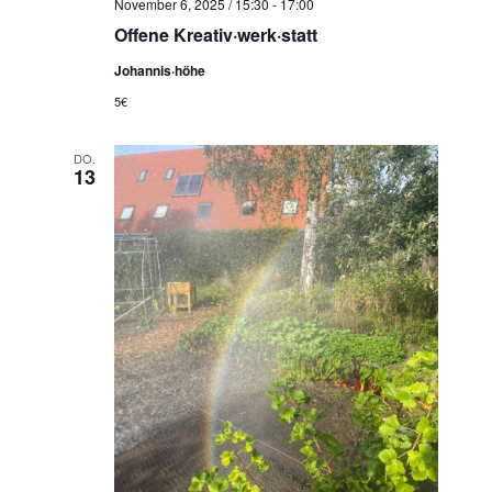
November 6, 2025 / 15:30
-
17:00
Offene Kreativ·werk·statt
Johannis·höhe
5€
DO.
13