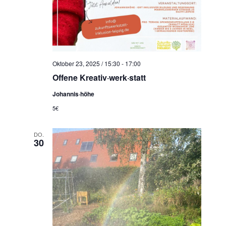
N
a
v
i
g
Oktober 23, 2025 / 15:30
-
17:00
a
Offene Kreativ·werk·statt
t
Johannis·höhe
i
5€
o
n
DO.
30