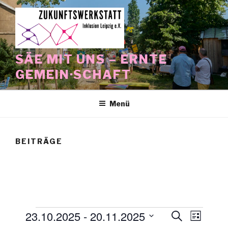
Zum
Inhalt
springen
SÄE MIT UNS – ERNTE
GEMEIN·SCHAFT
Menü
BEITRÄGE
Veranstaltungen
23.10.2025
 - 
20.11.2025
V
V
S
L
u
e