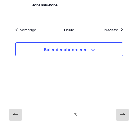
Johannis·höhe
Veranstaltungen
Veranstaltu
Vorherige
Heute
Nächste
Kalender abonnieren
Seitennummerierung
Vorherige
Näch
Seite
3
Seite
Seit
der
Beiträge