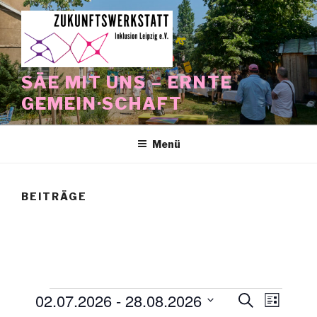
Zum
Inhalt
springen
SÄE MIT UNS – ERNTE
GEMEIN·SCHAFT
Menü
BEITRÄGE
Veranstaltungen
02.07.2026
 - 
28.08.2026
V
V
S
L
u
e