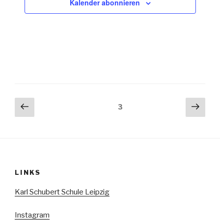
Kalender abonnieren
Seitennummerierung
Vorherige
Näch
Seite
3
Seite
Seit
der
Beiträge
LINKS
Karl Schubert Schule Leipzig
Instagram