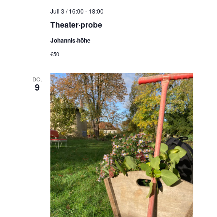
N
Juli 3 / 16:00
-
18:00
a
Theater·probe
v
Johannis·höhe
i
€50
g
a
DO.
t
9
i
o
n