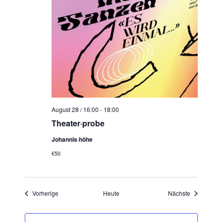
August 28 / 16:00
-
18:00
Theater·probe
Johannis·höhe
€50
Veranstaltungen
Veranstaltu
Vorherige
Heute
Nächste