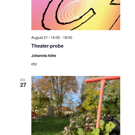
August 21 / 16:00
-
18:00
Theater·probe
Johannis·höhe
€50
DO.
27