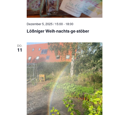
N
a
v
i
Dezember 5, 2025 / 15:00
-
18:00
g
Lößniger Weih·nachts·ge·stöber
a
t
DO.
11
i
o
n