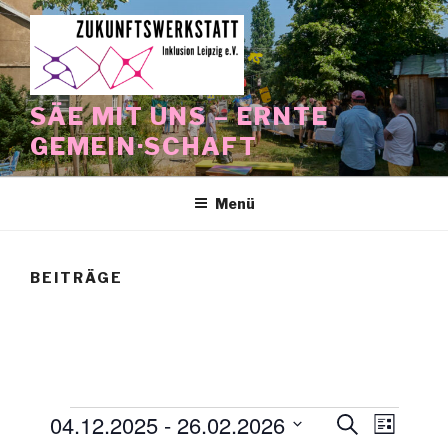
Zum
Inhalt
springen
SÄE MIT UNS – ERNTE
GEMEIN·SCHAFT
Menü
BEITRÄGE
Veranstaltungen
04.12.2025
 - 
26.02.2026
V
V
S
L
u
e