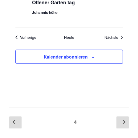
Offener Garten·tag
Johannis·höhe
Veranstaltungen
Veranstaltu
Vorherige
Heute
Nächste
Kalender abonnieren
Seitennummerierung
Vorherige
Näch
Seite
4
Seite
Seit
der
Beiträge