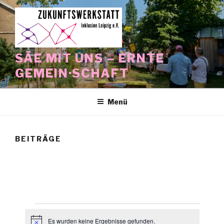
Zum
Inhalt
springen
SÄE MIT UNS – ERNTE
GEMEIN·SCHAFT
Menü
BEITRÄGE
Veranstaltungen
Es wurden keine Ergebnisse gefunden.