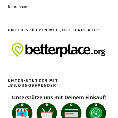
n
Impressum
,
N
a
UNTER·STÜTZEN MIT „BETTERPLACE“
v
i
g
a
t
i
o
UNTER·STÜTZEN MIT
„BILDUNGSSPENDER“
n