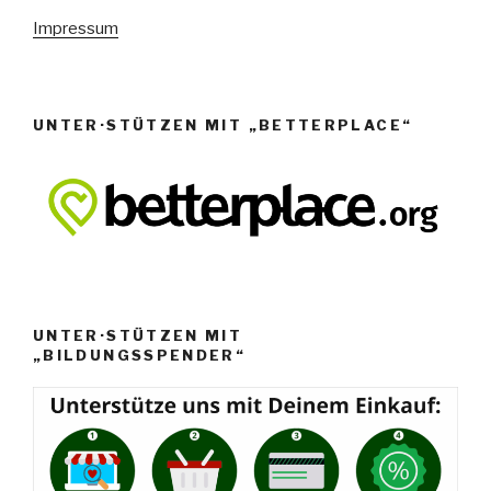
e
Impressum
n
,
N
UNTER·STÜTZEN MIT „BETTERPLACE“
a
v
i
g
a
t
i
UNTER·STÜTZEN MIT
o
„BILDUNGSSPENDER“
n