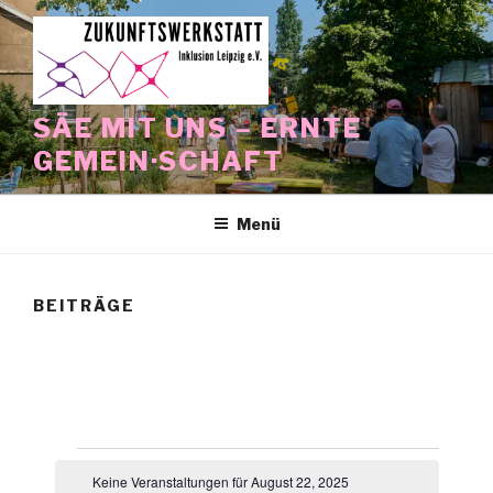
Zum
Inhalt
springen
SÄE MIT UNS – ERNTE
GEMEIN·SCHAFT
Menü
BEITRÄGE
Veranstaltungen
Keine Veranstaltungen für August 22, 2025