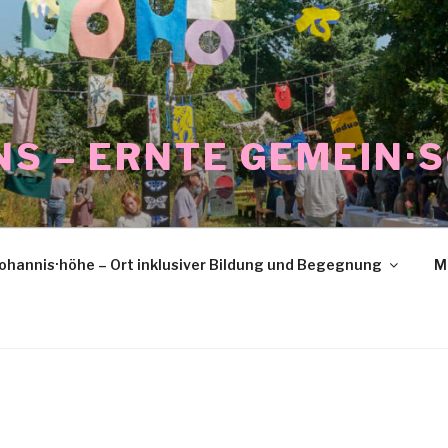
NS – ERNTE GEMEIN·
ohannis·höhe – Ort inklusiver Bildung und Begegnung
M