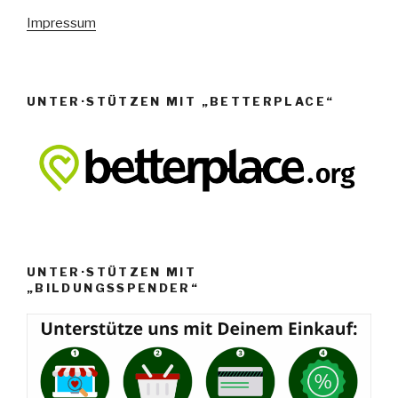
e
Impressum
n
,
N
UNTER·STÜTZEN MIT „BETTERPLACE“
a
v
i
g
a
t
i
UNTER·STÜTZEN MIT
o
„BILDUNGSSPENDER“
n