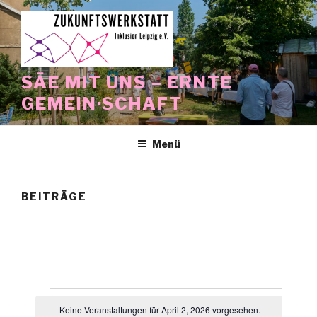
Zum
Inhalt
springen
SÄE MIT UNS – ERNTE
GEMEIN·SCHAFT
Menü
BEITRÄGE
Veranstaltungen
Keine Veranstaltungen für April 2, 2026 vorgesehen.