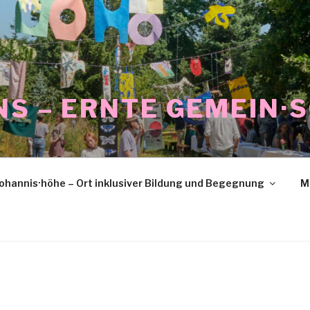
NS – ERNTE GEMEIN·
ohannis·höhe – Ort inklusiver Bildung und Begegnung
M