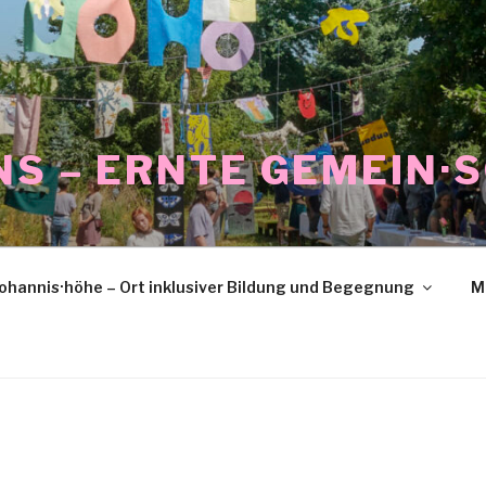
NS – ERNTE GEMEIN·
ohannis·höhe – Ort inklusiver Bildung und Begegnung
M