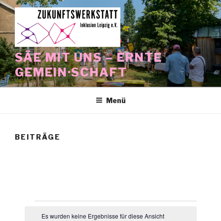
Zum
Inhalt
springen
SÄE MIT UNS – ERNTE
GEMEIN·SCHAFT
Menü
BEITRÄGE
Veranstaltungen
Es wurden keine Ergebnisse für diese Ansicht