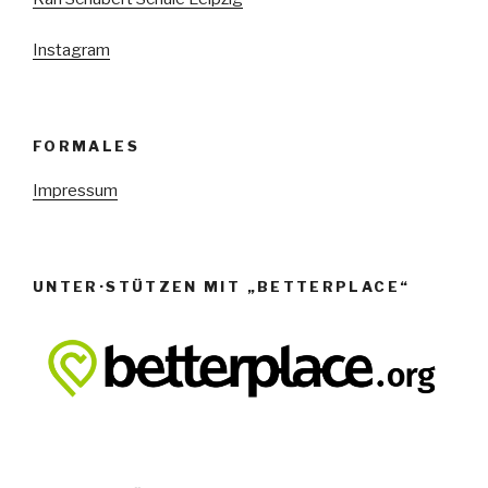
e
n
Instagram
,
N
a
FORMALES
v
Impressum
i
g
a
UNTER·STÜTZEN MIT „BETTERPLACE“
t
i
o
n