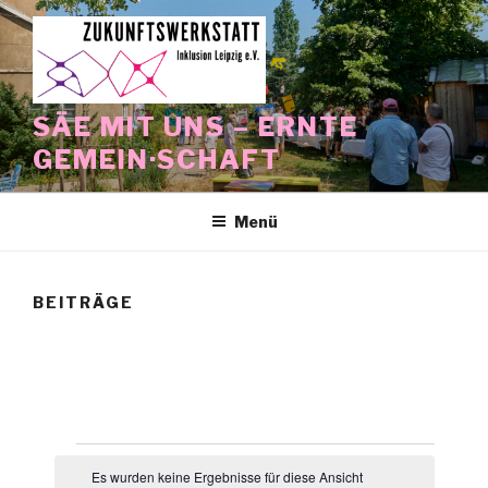
Zum
Inhalt
springen
SÄE MIT UNS – ERNTE
GEMEIN·SCHAFT
Menü
BEITRÄGE
Veranstaltungen
Es wurden keine Ergebnisse für diese Ansicht