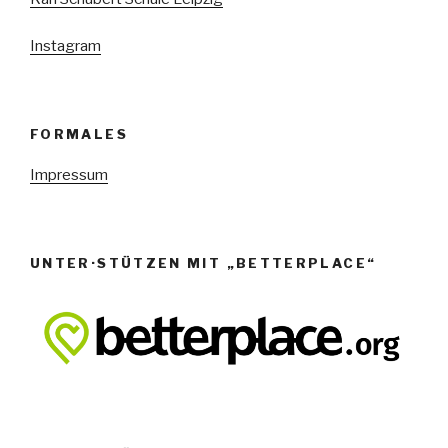
e
n
Instagram
,
N
a
FORMALES
v
Impressum
i
g
a
UNTER·STÜTZEN MIT „BETTERPLACE“
t
i
o
n