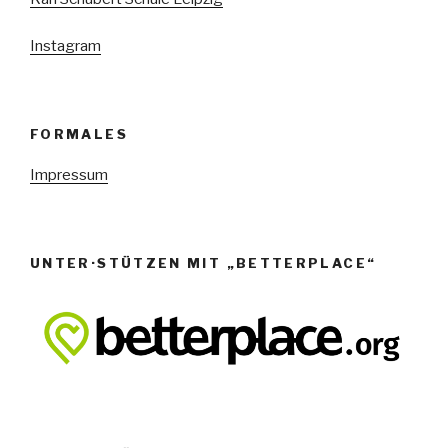
e
n
Instagram
,
N
a
FORMALES
v
Impressum
i
g
a
UNTER·STÜTZEN MIT „BETTERPLACE“
t
i
o
n