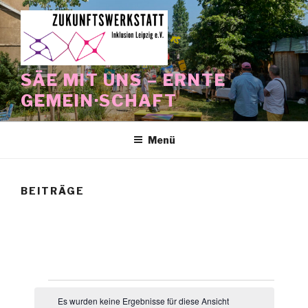
Zum
Inhalt
springen
SÄE MIT UNS – ERNTE
GEMEIN·SCHAFT
Menü
BEITRÄGE
Veranstaltungen
Es wurden keine Ergebnisse für diese Ansicht