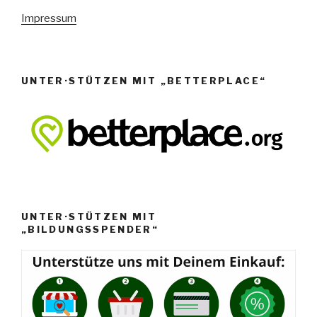
e
Impressum
n
,
N
UNTER·STÜTZEN MIT „BETTERPLACE“
a
v
i
g
a
t
i
UNTER·STÜTZEN MIT
o
„BILDUNGSSPENDER“
n