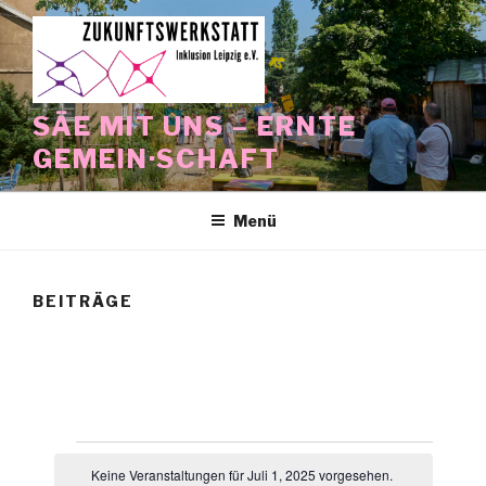
Zum
Inhalt
springen
SÄE MIT UNS – ERNTE
GEMEIN·SCHAFT
Menü
BEITRÄGE
Veranstaltungen
Keine Veranstaltungen für Juli 1, 2025 vorgesehen.