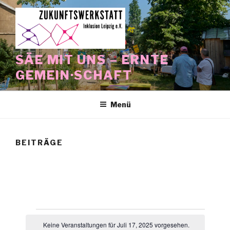
Zum
Inhalt
springen
SÄE MIT UNS – ERNTE
GEMEIN·SCHAFT
Menü
BEITRÄGE
Veranstaltungen
Keine Veranstaltungen für Juli 17, 2025 vorgesehen.