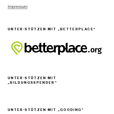
e
Impressum
n
,
N
UNTER·STÜTZEN MIT „BETTERPLACE“
a
v
i
g
a
t
i
UNTER·STÜTZEN MIT
o
„BILDUNGSSPENDER“
n
UNTER·STÜTZEN MIT „GOODING“