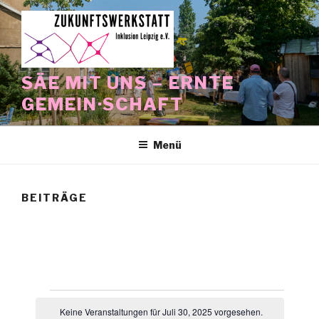
Zum
Inhalt
springen
SÄE MIT UNS – ERNTE
GEMEIN·SCHAFT
Menü
BEITRÄGE
Veranstaltungen
Keine Veranstaltungen für Juli 30, 2025 vorgesehen.