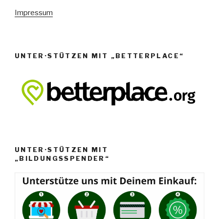
e
Impressum
n
,
N
UNTER·STÜTZEN MIT „BETTERPLACE“
a
v
i
g
a
t
i
UNTER·STÜTZEN MIT
o
„BILDUNGSSPENDER“
n