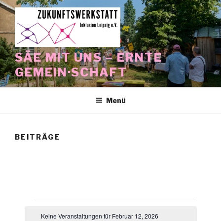
Zum
Inhalt
springen
SÄE MIT UNS – ERNTE
GEMEIN·SCHAFT
Menü
BEITRÄGE
Veranstaltungen
Keine Veranstaltungen für Februar 12, 2026