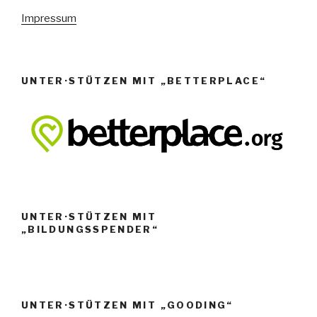
e
Impressum
n
,
N
UNTER·STÜTZEN MIT „BETTERPLACE“
a
v
i
g
a
t
i
UNTER·STÜTZEN MIT
o
„BILDUNGSSPENDER“
n
UNTER·STÜTZEN MIT „GOODING“