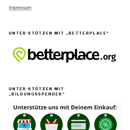
e
Impressum
n
,
N
UNTER·STÜTZEN MIT „BETTERPLACE“
a
v
i
g
a
t
i
UNTER·STÜTZEN MIT
o
„BILDUNGSSPENDER“
n