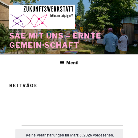
Zum
Inhalt
springen
SÄE MIT UNS – ERNTE
GEMEIN·SCHAFT
Menü
BEITRÄGE
Veranstaltungen
Keine Veranstaltungen für März 5, 2026 vorgesehen.