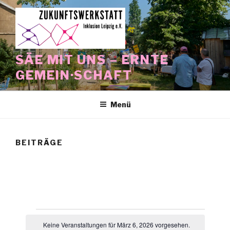
Zum
Inhalt
springen
SÄE MIT UNS – ERNTE
GEMEIN·SCHAFT
Menü
BEITRÄGE
Veranstaltungen
Keine Veranstaltungen für März 6, 2026 vorgesehen.