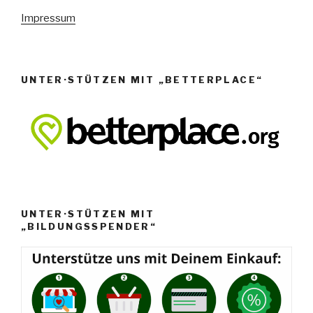
e
Impressum
n
,
N
UNTER·STÜTZEN MIT „BETTERPLACE“
a
v
i
g
a
t
i
UNTER·STÜTZEN MIT
o
„BILDUNGSSPENDER“
n