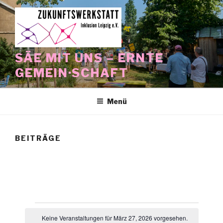
Zum
Inhalt
springen
SÄE MIT UNS – ERNTE
GEMEIN·SCHAFT
Menü
BEITRÄGE
Veranstaltungen
Keine Veranstaltungen für März 27, 2026 vorgesehen.