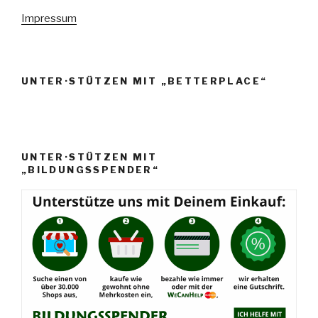
e
Impressum
n
,
N
UNTER·STÜTZEN MIT „BETTERPLACE“
a
v
i
g
UNTER·STÜTZEN MIT
a
„BILDUNGSSPENDER“
t
i
o
n