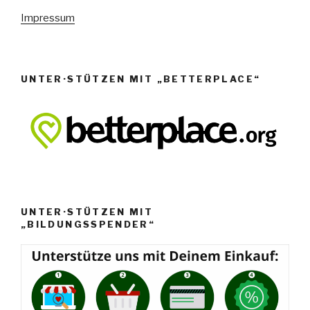
e
Impressum
n
,
N
UNTER·STÜTZEN MIT „BETTERPLACE“
a
v
i
g
a
t
i
UNTER·STÜTZEN MIT
o
„BILDUNGSSPENDER“
n