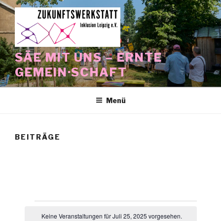
Zum
Inhalt
springen
SÄE MIT UNS – ERNTE
GEMEIN·SCHAFT
Menü
BEITRÄGE
Veranstaltungen
Keine Veranstaltungen für Juli 25, 2025 vorgesehen.