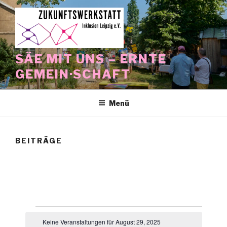
Zum
Inhalt
springen
SÄE MIT UNS – ERNTE
GEMEIN·SCHAFT
Menü
BEITRÄGE
Veranstaltungen
Keine Veranstaltungen für August 29, 2025