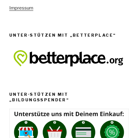
e
Impressum
n
,
N
UNTER·STÜTZEN MIT „BETTERPLACE“
a
v
i
g
a
t
i
UNTER·STÜTZEN MIT
o
„BILDUNGSSPENDER“
n