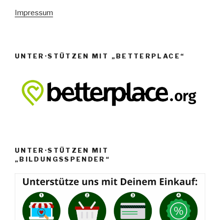
N
Impressum
a
v
i
g
UNTER·STÜTZEN MIT „BETTERPLACE“
a
t
i
o
n
UNTER·STÜTZEN MIT
„BILDUNGSSPENDER“