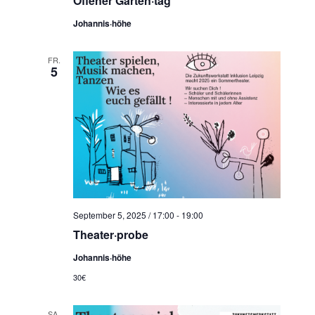
Offener Garten·tag
N
a
Johannis·höhe
v
i
FR.
5
g
a
t
i
o
n
September 5, 2025 / 17:00
-
19:00
Theater·probe
Johannis·höhe
30€
SA.