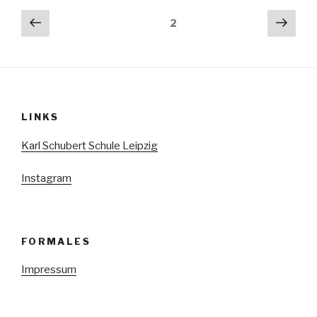
Seitennummerierung
Vorherige
Näch
Seite
2
Seite
Seit
der
Beiträge
LINKS
Karl Schubert Schule Leipzig
Instagram
FORMALES
Impressum