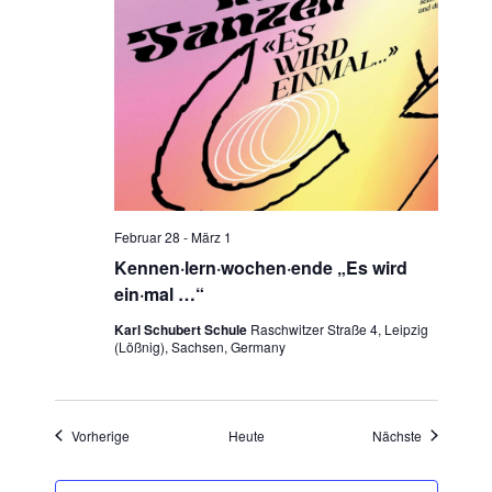
Februar 28
-
März 1
Kennen·lern·wochen·ende „Es wird
ein·mal …“
Karl Schubert Schule
Raschwitzer Straße 4, Leipzig
(Lößnig), Sachsen, Germany
Veranstaltungen
Veranstaltu
Vorherige
Heute
Nächste