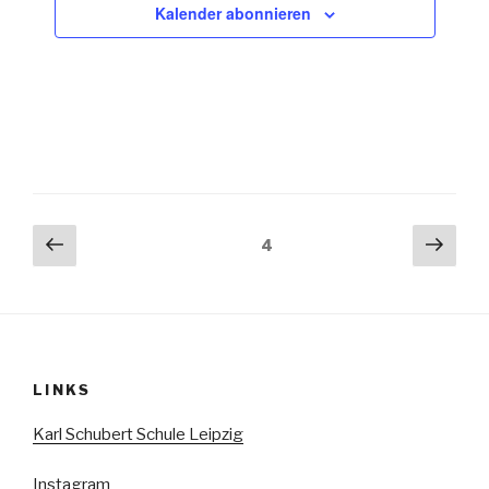
Kalender abonnieren
Seitennummerierung
Vorherige
Näch
Seite
4
Seite
Seit
der
Beiträge
LINKS
Karl Schubert Schule Leipzig
Instagram