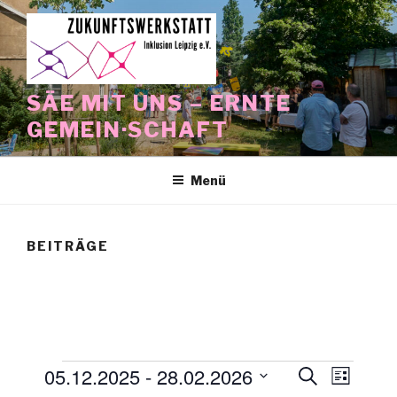
Zum
Inhalt
springen
SÄE MIT UNS – ERNTE
GEMEIN·SCHAFT
Menü
BEITRÄGE
Veranstaltungen
05.12.2025
 - 
28.02.2026
V
V
S
L
u
e