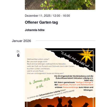
N
a
v
Dezember 11, 2025 / 12:00
-
16:00
i
Offener Garten·tag
g
Johannis·höhe
a
t
Januar 2026
i
DI.
o
6
n