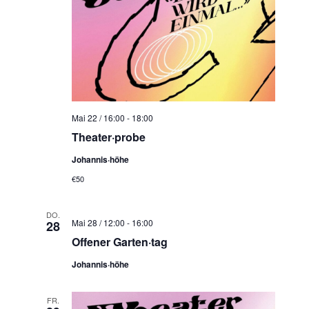
N
a
v
i
g
a
t
Mai 22 / 16:00
-
18:00
Theater·probe
i
o
Johannis·höhe
n
€50
DO.
Mai 28 / 12:00
-
16:00
28
Offener Garten·tag
Johannis·höhe
FR.