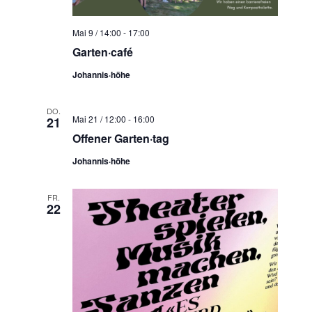
t
c
e
h
Mai 9 / 14:00
-
17:00
n
e
Garten·café
-
u
N
Johannis·höhe
n
a
d
v
DO.
A
Mai 21 / 12:00
-
16:00
21
i
n
Offener Garten·tag
g
s
a
Johannis·höhe
t
i
i
c
FR.
22
o
h
n
t
e
n
,