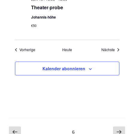
Theater·probe
Johannis·höhe
€50
Veranstaltungen
Veranstaltu
Vorherige
Heute
Nächste
Kalender abonnieren
Seitennummerierung
Vorherige
Näch
Seite
6