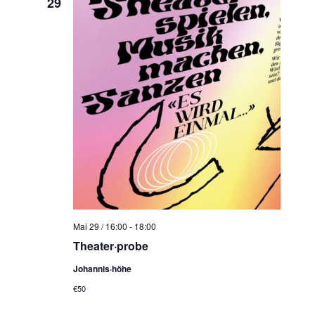
29
Mai 29 / 16:00
-
18:00
Theater·probe
Johannis·höhe
€50