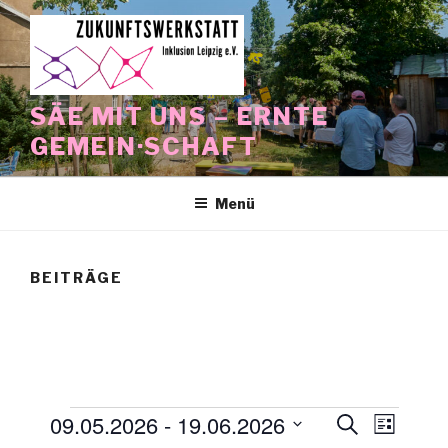
Zum
Inhalt
springen
SÄE MIT UNS – ERNTE
GEMEIN·SCHAFT
Menü
BEITRÄGE
Veranstaltungen
09.05.2026
 - 
19.06.2026
V
V
S
L
u
e