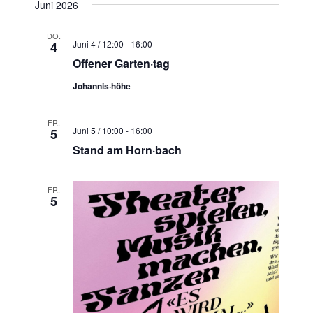
Juni 2026
DO.
Juni 4 / 12:00
-
16:00
4
Offener Garten·tag
Johannis·höhe
FR.
Juni 5 / 10:00
-
16:00
5
Stand am Horn·bach
FR.
5