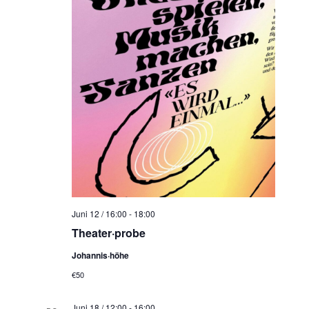
Juni 12 / 16:00
-
18:00
Theater·probe
Johannis·höhe
€50
Juni 18 / 12:00
-
16:00