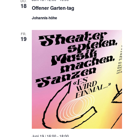
DO.
18
Offener Garten·tag
Johannis·höhe
FR.
19
Juni 19 / 16:00
-
18:00